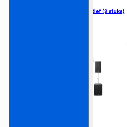
TV Scherm 55 inch op statief (2 stuks)
€
350,00
Incl. BTW
Discoset 2