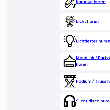
Karaoke huren
Licht huren
Lichtletter hure
Meubilair / Party
huren
Podium / Truss 
Silent disco hur