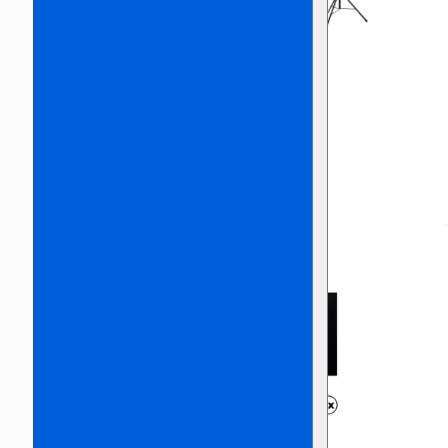
Presentatieset 3
€
360,00
Incl. BTW