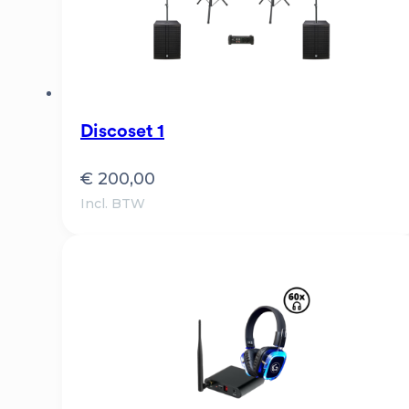
Discoset 1
€
200,00
Incl. BTW