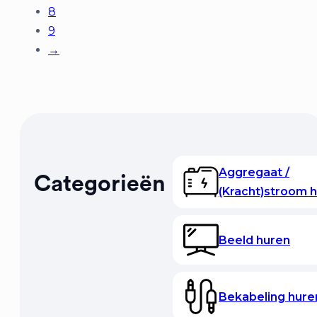
8
9
→
Aggregaat /
Categorieën
(Kracht)stroom 
Beeld huren
Bekabeling hure