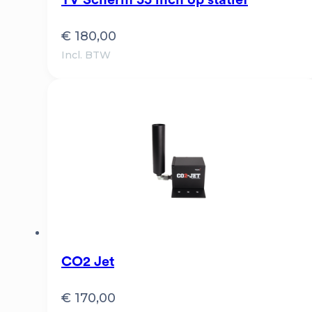
TV Scherm 55 inch op statief
€
180,00
Incl. BTW
CO2 Jet
€
170,00