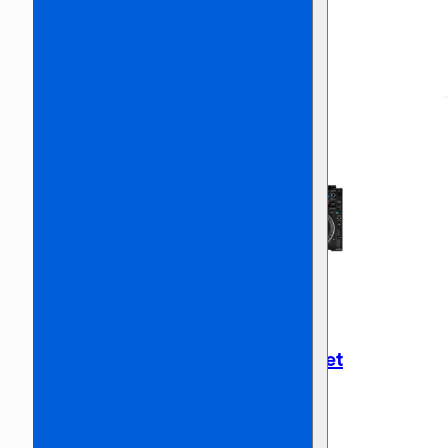
€
270,00
Incl. BTW
Pioneer CDJ2000 NXS2 Set
€
260,00
Incl. BTW