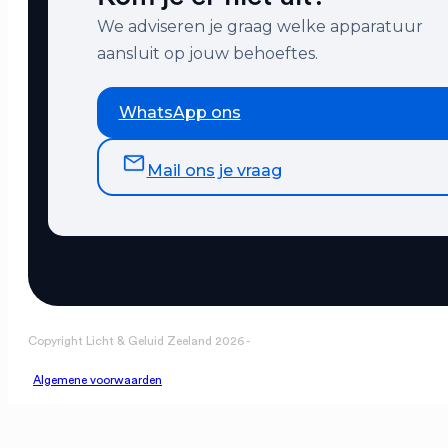
We adviseren je graag welke apparatuur
aansluit op jouw behoeftes.
WhatsApp ons
Mail ons je vraag
Copyright Licht & Geluid Zeeland 2026 -
Algemene voorwaarden