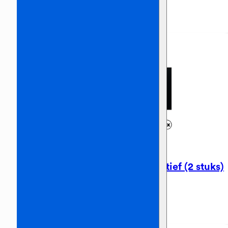
€
595,00
Incl. BTW
TV Scherm 65 inch op statief (2 stuks)
€
560,00
Incl. BTW