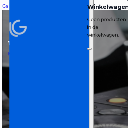
Ga naar hoofdinhoud
Ga naar voettekst
Geen producten
in de
winkelwagen.
Winkel
Home
/
Producten