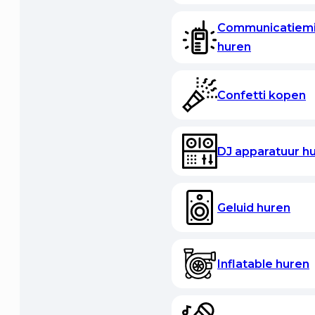
Communicatiemi
huren
Confetti kopen
DJ apparatuur h
Geluid huren
Inflatable huren