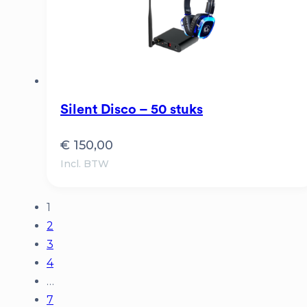
Silent Disco – 50 stuks
€
150,00
Incl. BTW
1
2
3
4
…
7