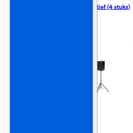
TV Scherm 55 inch op statief (4 stuks)
€
650,00
Incl. BTW
Presentatieset 4