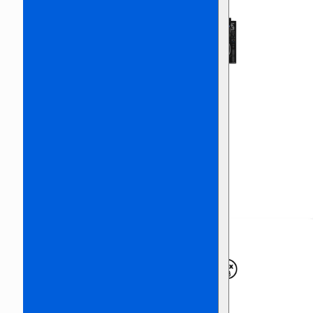
Pioneer 3000 Set
€
285,00
Incl. BTW