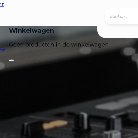
nt
Producten
zoeken
0
Geen producten in de winkelwagen.
nt