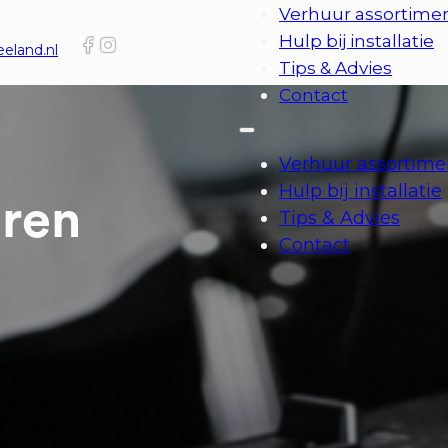
Verhuur assortime
Hulp bij installatie
eland.nl
Tips & Advies
Contact
Verhuur assortime
Hulp bij installatie
uren
Tips & Advies
Contact