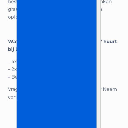
beste bij jouw gelegenheid past? We denken
graag met je mee om samen tot de beste
oplossing te komen!
Wat je krijgt als je ‘HK Audio Actorset’ huurt
bij Licht en Geluid Zeeland:
– 4x HK Audio basspeaker
– 2x HK Audio topspeaker
– Bekabeling
Vragen over dit product, of advies nodig? Neem
contact met ons op!