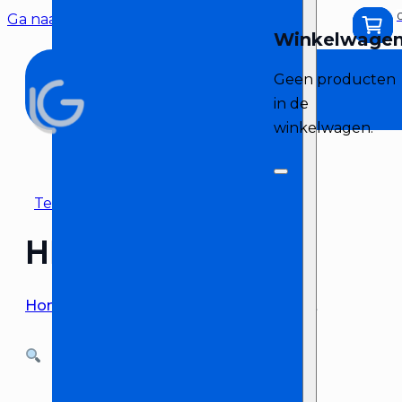
Ga naar hoofdinhoud
Ga naar voettekst
Geen producten
in de
winkelwagen.
Terug naar overzicht
HK Audio Actor set
Home
>
Geluid huren
>
HK Audio Actor set