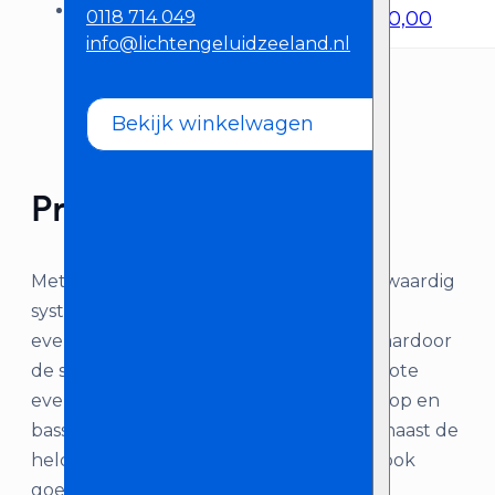
Pioneer CDJ2000 NXS2 Set
€
260,00
0118 714 049
info@lichtengeluidzeeland.nl
Bekijk winkelwagen
Product omschrijving
Met deze HK Actor Set haal je een hoogwaardig
systeem in huis. Deze set is geschikt voor
evenementen tot zo’n 300 personen, waardoor
de set goed in te zetten is voor middelgrote
evenementen. Door de combinatie van top en
basspeakers kan deze geluidsinstallatie naast de
heldere en warme hoge/midden tonen ook
goed inspelen op het basswerk.