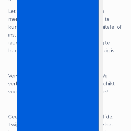
Let op: bij deze geluidsinstallatie zit geen
mengtafel inbegrepen. Om deze set aan te
kunnen sluiten op bijvoorbeeld een draaitafel of
instrumenten, heb je een mengtafel
(audiomixer) nodig. Deze is eenvoudig bij te
huren, indien deze niet op locatie aanwezig is.
Verwacht je meer dan 300 bezoekers? Wij
verhuren ook een dubbele actorset, geschikt
voor evenementen tot wel 600 bezoekers!
Geen één locatie en evenement is hetzelfde.
Twijfel je daarom welke geluidsinstallatie het