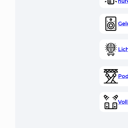
hur
Gel
Lic
Pod
Vol