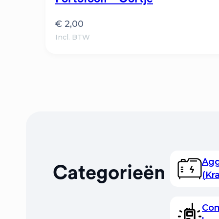
€
2,00
Incl. BTW
Agg
Categorieën
(Kr
Com