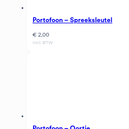
Portofoon – Spreeksleutel
€
2,00
Incl. BTW
Portofoon – Oortje