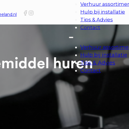
Verhuur assortime
Hulp bij installatie
eland.nl
Tips & Advies
Contact
Verhuur assortime
Hulp bij installatie
middel huren
Tips & Advies
Contact