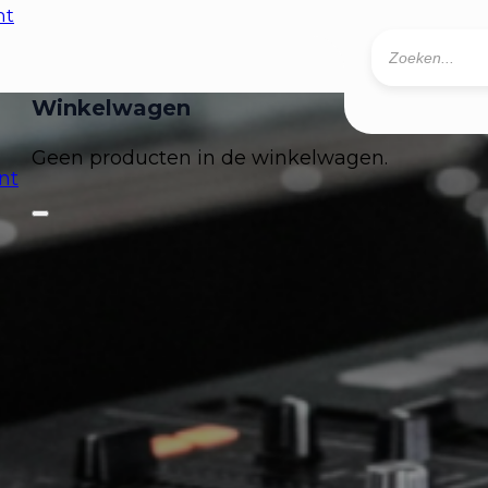
nt
Producten
zoeken
0
Geen producten in de winkelwagen.
nt