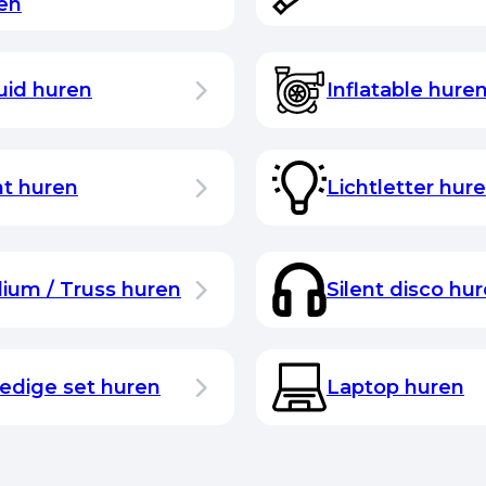
en
uid huren
Inflatable hure
ht huren
Lichtletter hur
ium / Truss huren
Silent disco hu
ledige set huren
Laptop huren