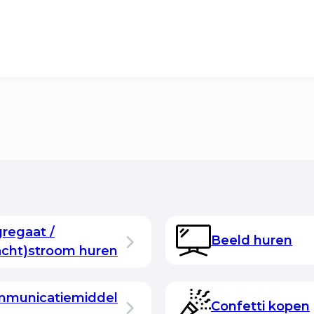
regaat /
Beeld huren
acht)stroom huren
municatiemiddel
Confetti kopen