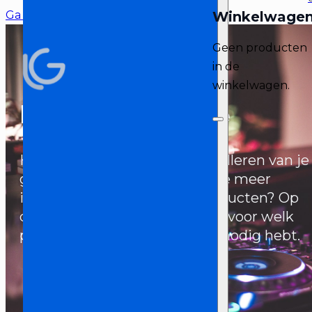
Ga naar hoofdinhoud
Ga naar voettekst
Geen producten
in de
winkelwagen.
Hulp bij Installatie
Heb je hulp nodig bij het installeren van je
gehuurde product(en), of wil je meer
informatie over bepaalde producten? Op
deze pagina kun je selecteren voor welk
product je hulp of informatie nodig hebt.