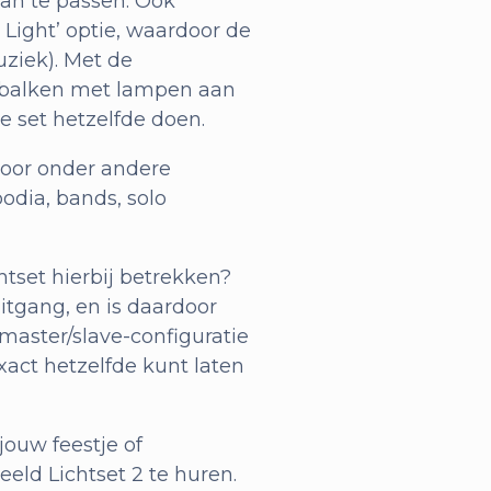
 aan te passen. Ook
 Light’ optie, waardoor de
uziek). Met de
 balken met lampen aan
e set hetzelfde doen.
voor onder andere
odia, bands, solo
tset hierbij betrekken?
itgang, en is daardoor
master/slave-configuratie
act hetzelfde kunt laten
jouw feestje of
eld Lichtset 2 te huren.