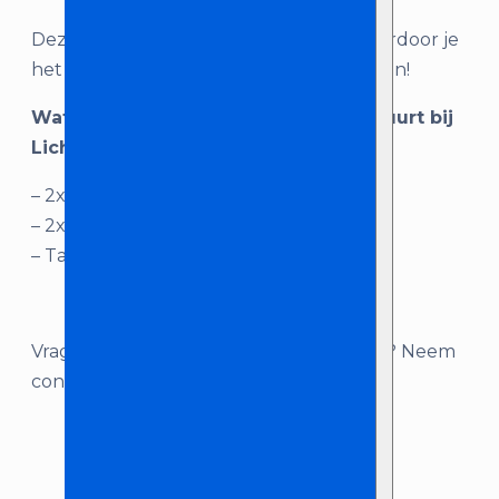
Deze set komt in een compacte tas, waardoor je
het geheel gemakkelijk mee kunt nemen!
Wat je krijgt als je ‘Ledgo Lichtset’ huurt bij
Licht en Geluid Zeeland:
– 2x LED paneel incl. bekabeling
– 2x Lichtstatief
– Tas
Vragen over dit product, of advies nodig? Neem
contact met ons op!