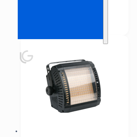
Blacklight kanon
€
35,00