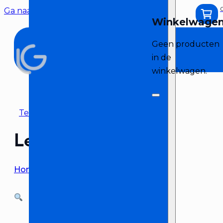
Ga naar hoofdinhoud
Ga naar voettekst
Geen producten
in de
winkelwagen.
Terug naar overzicht
Ledgo Lichtset
Home
>
Licht huren
>
Ledgo Lichtset