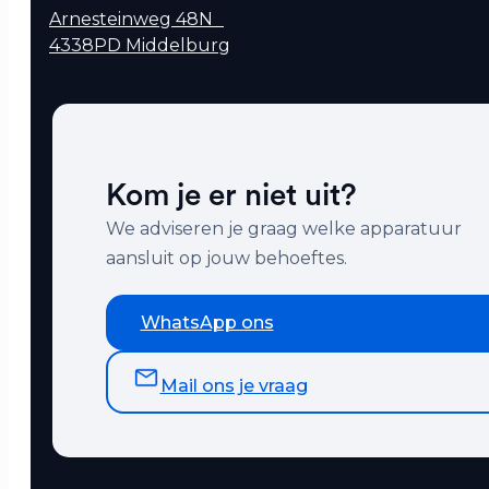
Arnesteinweg 48N
4338PD Middelburg
Kom je er niet uit?
We adviseren je graag welke apparatuur
aansluit op jouw behoeftes.
WhatsApp ons
Mail ons je vraag