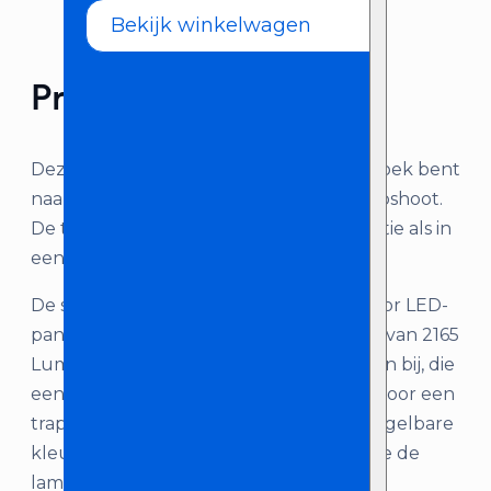
Bekijk winkelwagen
Product omschrijving
Deze Ledgo Lichtset is handig als je op zoek bent
naar LED lampen bij je fotoshoot of videoshoot.
De twee LED panelen zijn zowel op locatie als in
een studio te gebruiken.
De set bestaat uit twee LG-E268C Bi-Color LED-
panelen met allebei een lichtopbrengst van 2165
Lumen. Ook zitten er twee lampstatieven bij, die
eenvoudig in hoogte te verstellen zijn. Door een
traploos instelbare helderheid en een regelbare
kleurtemperatuur (3200 – 5600K) kun je de
lampen aanpassen naar wens.