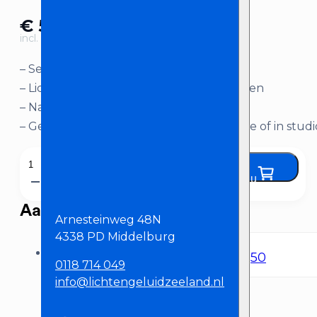
€
50,00
incl. BTW
– Set van 2 LED panelen op statief
– Lichtgewicht en makkelijk mee te nemen
– Naar eigen wens af te stemmen
– Geschikt voor video/fotografie op locatie of in studi
Ledgo
Huur nu
Lichtset
aantal
Aanbevolen producten
Arnesteinweg 48N
4338 PD Middelburg
Blackmagic Pocket Cinema Camera 4k
€
65,50
0118 714 049
info@lichtengeluidzeeland.nl