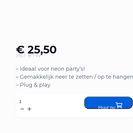
€
25,50
incl. BTW
– Ideaal voor neon party’s!
– Gemakkelijk neer te zetten / op te hange
– Plug & play
Blacklight
Huur nu
bar
aantal