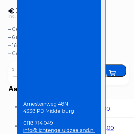
€
30,00
incl. BTW
– Gebruiksvriendelijke compacte mixer
– 6 mono en 3 stereo kanalen
– 16 unieke effecten
– Geavanceerde monitor mogelijkheden
Analoog
Huur nu
mengpaneel
aantal
Aanbevolen producten
Arnesteinweg 48N
Bekabelde Microfoon (Shure SM58)
€
8,00
4338 PD Middelburg
0118 714 049
Draadloze microfoonset (2x Shure SM58)
€
40,00
info@lichtengeluidzeeland.nl