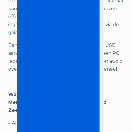
processor met 16 time-delay effecten. Per kanaal
kan worden bepaald in hoeverre het gekozen
effect invloed heeft op het signaal. Het
ingangsvolume is per kanaal in te stellen via de
gain.
Een ander voordeel van deze mixer is de USB
aansluiting, wat het mogelijk maakt om een PC,
laptop of Mac eenvoudig aan te sluiten en audio
over te brengen van en naar het mengpaneel.
Wat je krijgt als je ‘Allen & Heath
Mengpaneel’’ huurt bij Licht en Geluid
Zeeland:
– Allen & Heath ZED14FX