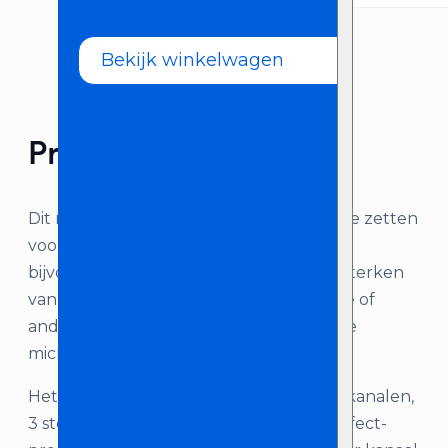
Bekijk winkelwagen
Product omschrijving
Dit mengpaneel van Allen & Heath is in te zetten
voor diverse doeleinden. Zo kun je hem
bijvoorbeeld gebruiken voor het uitversterken
van een band / artiest, of een presentatie of
andere gelegenheid waarbij je meerdere
microfoons hebt.
Het mengpaneel beschikt over 6 mono kanalen,
3 stereo kanalen en een ingebouwde effect-