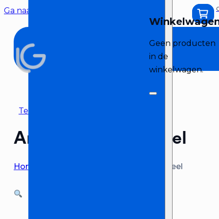
Ga naar hoofdinhoud
Ga naar voettekst
Geen producten
in de
winkelwagen.
Terug naar overzicht
Analoog mengpaneel
Home
>
Geluid huren
>
Analoog mengpaneel