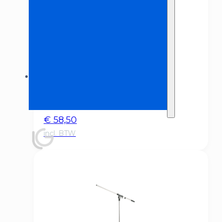
Budget Speakerset
€
58,50