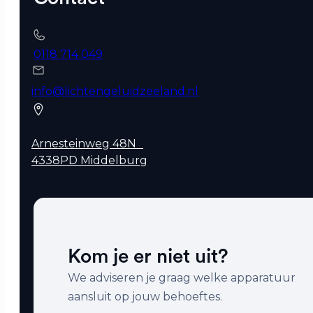
0118 714 049
info@lichtengeluidzeeland.nl
Arnesteinweg 48N
4338PD Middelburg
Kom je er niet uit?
We adviseren je graag welke apparatuur
aansluit op jouw behoeftes.