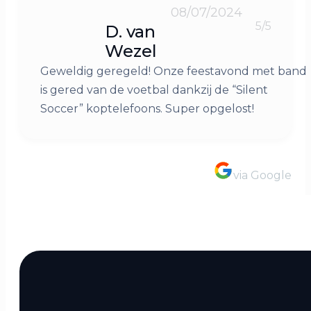
08/07/2024
5/5
D. van
Wezel
Geweldig geregeld! Onze feestavond met band
is gered van de voetbal dankzij de “Silent
Soccer” koptelefoons. Super opgelost!
via Google