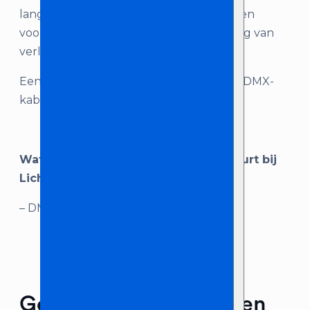
lange DMX-kabels bij! DMX-kabels worden
voornamelijk gebruikt voor de aansturing van
verlichting en special effects.
Een langere kabel nodig? We verhuren DMX-
kabels in diverse lengtes!
Wat je krijgt als je ‘DMX 2.5 Meter’ huurt bij
Licht en Geluid Zeeland:
– DMX kabel (2.5 meter)
Gerelateerde producten