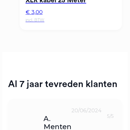
XLR kabel 25 Meter
€
3,00
Al 7 jaar tevreden klanten
20/06/2024
5/5
A.
Menten