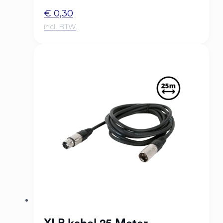
€
0,30