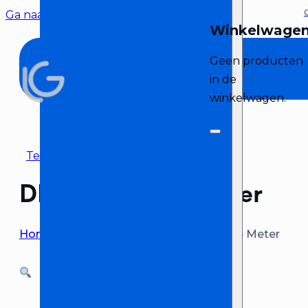
Ga naar hoofdinhoud
Ga naar voettekst
Geen producten
in de
winkelwagen.
Terug naar overzicht
DMX kabel 2.5 Meter
Home
>
Bekabeling huren
>
DMX kabel 2.5 Meter