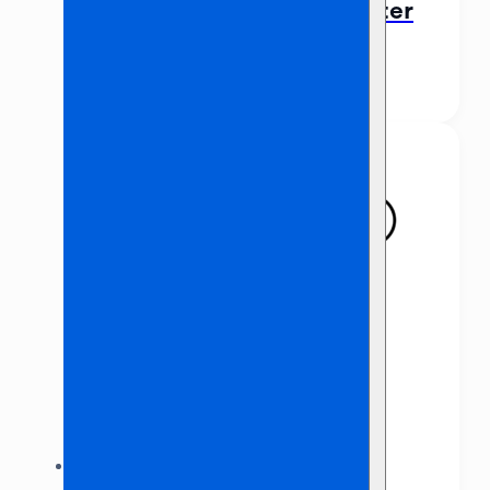
Verlengkabel 230v 5 Meter
€
2,00