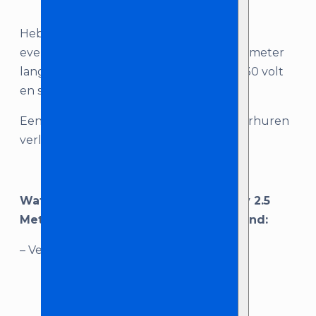
Heb je extra verlengkabels nodig voor je
evenement? Hier huur je eenvoudig 2.5 meter
lange verlengkabels bij! De kabels zijn 230 volt
en spatwaterdicht.
Een langere verlengkabel nodig? We verhuren
verlengkabels in diverse lengtes!
Wat je krijgt als je ‘Verlengkabel 230v 2.5
Meter’ huurt bij Licht en Geluid Zeeland:
– Verlengkabel 2.5 meter