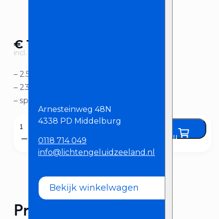
€
1,00
incl. BTW
– 2.5 meter lange verlengkabel
– 230 volt
– spatwaterdicht
Arnesteinweg 48N
4338 PD Middelburg
Verlengkabel
Huur nu
230v
0118 714 049
info@lichtengeluidzeeland.nl
2.5
Meter
aantal
Bekijk winkelwagen
Product omschrijving