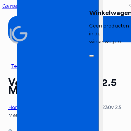
Ga naar hoofdinhoud
Ga naar voettekst
Geen producten
in de
winkelwagen.
Terug naar overzicht
Verlengkabel 230v 2.5
Meter
Home
>
Bekabeling huren
>
Verlengkabel 230v 2.5
Meter