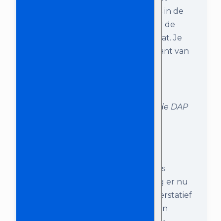
Left
naar de speaker gaat die
links
in de
ruimte staat, en
Output Right
naar de
speaker die
rechts
in de ruimte staat. Je
kunt de XLR kabel aan de achterkant van
de speakers inpluggen bij;
Input A
.
Sluit op Output Left en Right van de DAP
mixer de 2 speakers aan (Input A).
Stap 4:
In de vorige stap heb je de speakers
aangesloten op de DAP mixer. Zorg er nu
voor dat de speakers op het speakerstatief
worden geplaatst, en dat ze worden