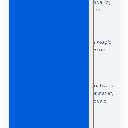
prik de andere kant van de HDMI kabel bij
de beamer (of TV / beeldscherm) in de
‘HDMI’ ingang.
Zorg voor een verbinding tussen de Magic
Sing en de beamer, door middel van de
HDMI kabel.
Stap 6:
Sluit de beamer aan op het stroomnetwerk.
Plaats de beamer vervolgens op het statief,
en zet het projectiescherm op. De ideale
afstand tussen de beamer en het
projectiescherm is 2.6 meter.