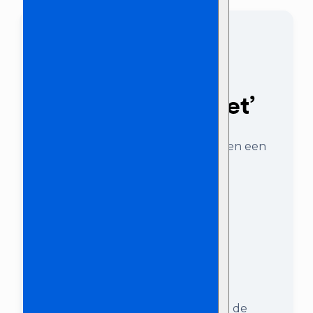
Checklist
benodigdheden
‘Thuis Karaoke Set’
Karaokeset met 2 microfoons en een
tablet
Bekabeling
2x speaker op statief
Beamer
Projectiescherm
DAP Mixer
Tablet
Om gebruik te kunnen maken van de