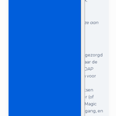
aangesloten op het stroomnetwerk.
Zet de speakers op statief en sluit ze aan
op het stroomnetwerk.
Stap 5:
In de vorige stappen heb je ervoor gezorgd
dat het geluid van de Magic Sing naar de
speakers gaat, met behulp van de DAP
Mixer. In deze stap gaan we zorgen voor
het beeld. Hiervoor dien je de
meegeleverde HDMI kabel te plaatsen
tussen de Magic Sing, en de beamer (of
naar TV / beeldscherm). Prik bij de Magic
Sing de HDMI kabel in de HDTV uitgang, en