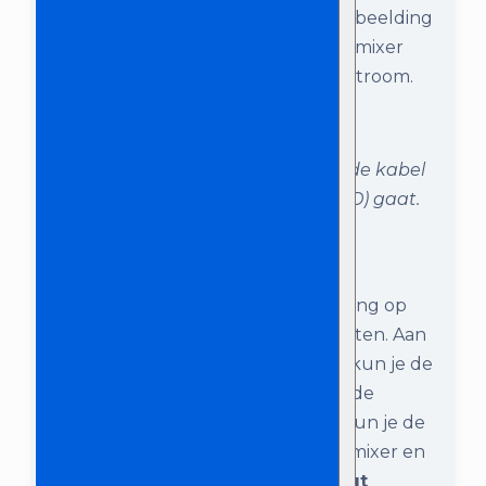
van de DAP mixer aansluiten, zie afbeelding
hieronder. Zorg dat ook deze DAP mixer
met de adapter is aangesloten op stroom.
Sluit op Input 1 van de DAP mixer de kabel
aan die naar de Magic Sing (AUDIO) gaat.
Stap 3:
In de vorige stap heb je de Magic Sing op
Input 1 van de DAP mixer aangesloten. Aan
de andere kant van de DAP mixer kun je de
Output (left en right) vinden. Met de
meegeleverde lange XLR kabels, kun je de
verbinding maken tussen de DAP mixer en
de speakers. Zorg hierbij dat
Output