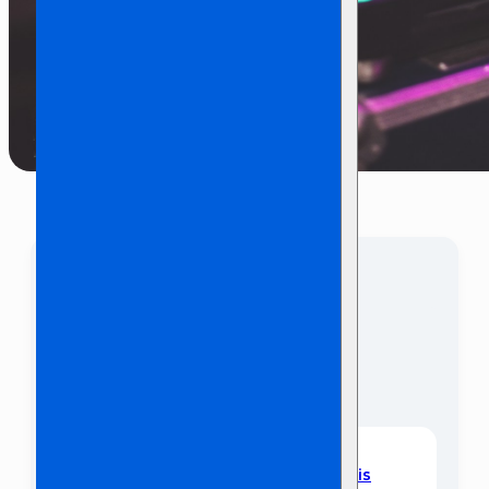
Waar heb je hulp bij
nodig?
Checklist benodigdheden ‘Thuis