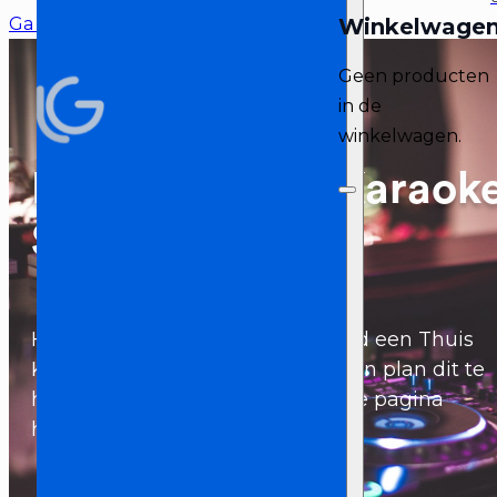
Ga naar hoofdinhoud
Ga naar voettekst
Geen producten
in de
winkelwagen.
Hulp bij 'Thuis Karaok
Set'
Heb je bij Licht en Geluid Zeeland een Thuis
Karaoke Set gehuurd of ben je van plan dit te
huren, en heb je vragen? Op deze pagina
helpen we je hierbij!