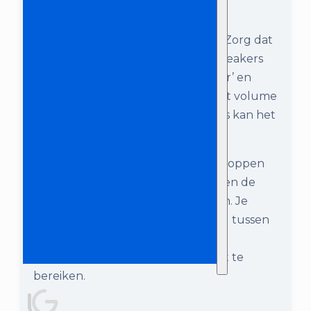
Stap 7:
De Karaoke Set is nu aangesloten! Zorg dat
de Magic Sing, de DAP mixer, de speakers
en de beamer aan staan. Via ‘Master’ en
‘Level 1’ op de DAP mixer kun je het volume
regelen. Ook achterop de speakers kan het
geluid nog bijgesteld worden.
Draai aan de ‘ZOOM’ en ‘FOCUS’ knoppen
op de beamer, om zo de scherpte en de
grootte van het beeld te verstellen. Je
kunt tevens spelen met de afstand tussen
de beamer en projectiescherm, om
uiteindelijk het gewenste resultaat te
bereiken.