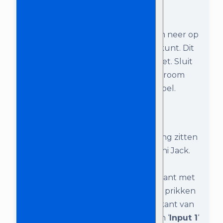
Stap 1:
Zet het Magic Sing karaokesysteem neer op
een plaats waar je gemakkelijk bij kunt. Dit
is namelijk de basis van je karaoke set. Sluit
de Magic Sing vervolgens aan op stroom
met de meegeleverde voedingskabel.
Stap 2:
Aan de achterkant van de Magic Sing zitten
diverse uitgangen; 2x USB en 1x Mini Jack.
Bij de bekabeling zit een
1x Mini
Jack
naar
2x Mini Jack
kabel. De kant met
1x Mini Jack kun je in de Magic Sing prikken
bij de uitgang ‘AUDIO’. De andere kant van
de kabel, met 2x Mini Jack, kun je in ‘
Input 1
‘