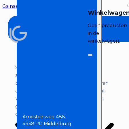
Ga naar hoofdinhoud
Ga naar voettekst
Geen producten
in de
winkelwagen.
Selecteer de datum waarop je de
apparatuur wilt gebruiken. Na het
bestellen stemmen we het moment van
afhalen/bezorgen en terugbrengen af.
Wil je de apparatuur meerdere dagen
gebruiken? Neem voor het bestellen
contact met ons op’
Arnesteinweg 48N
4338 PD Middelburg