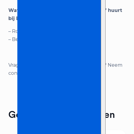
Wat je krijgt als je ‘Rode lanceerknop’ huurt
bij Licht en Geluid Zeeland:
– Rode lanceerknop
– Bekabeling
Vragen over dit product, of advies nodig? Neem
contact met ons op!
Gerelateerde producten