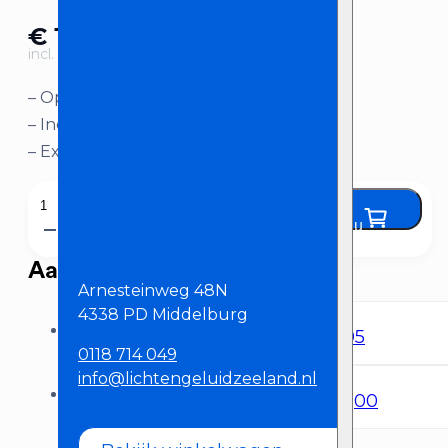
€
10,00
incl. BTW
– Op afstand confetti laten afschieten
– Inclusief aansturing
– Exclusief confetti
Rode
Huur nu
lanceerknop
aantal
Aanbevolen producten
Arnesteinweg 48N
4338 PD Middelburg
Confetti voor elektrische shooter – Multicolor, 80 cm
€
8,95
0118 714 049
info@lichtengeluidzeeland.nl
Elektrische confetti shooter
€
85,00