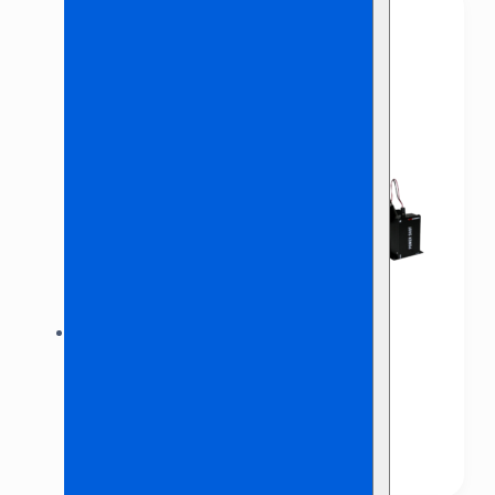
Confetti set 2
€
74,00