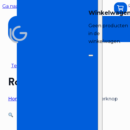
Ga naar hoofdinhoud
Ga naar voettekst
Geen producten
in de
winkelwagen.
Terug naar overzicht
Rode lanceerknop
Home
>
Special effect huren
>
Rode lanceerknop