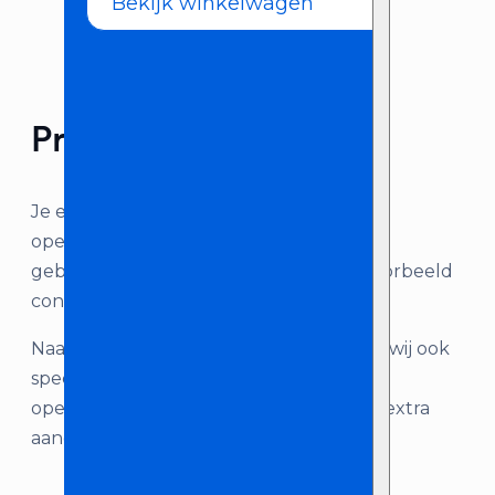
Bekijk winkelwagen
Product omschrijving
Je evenement of (bedrijfs)pand officieel
openen? Deze rode lanceerknop kun je
gebruiken voor het aansturen van bijvoorbeeld
confetti-buizen of CO2 shooters.
Naast deze losse lanceerknop verhuren wij ook
speciale pakketten die geschikt zijn voor
openingen en andere momenten die je extra
aandacht wilt geven.