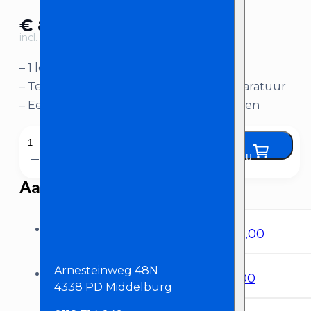
€
85,00
incl. BTW
– 1 losse CD-speler
– Te gebruiken met andere Pioneer apparatuur
– Eenvoudig te vervoeren en aan te sluiten
Pioneer
Huur nu
CDJ2000
NXS
Aanbevolen producten
aantal
Vloermonitor
€
40,00
Arnesteinweg 48N
Bekabelde Microfoon (Shure SM58)
€
8,00
4338 PD Middelburg