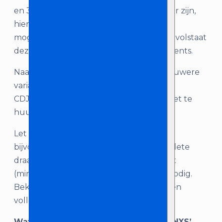
en 3000 speler, welke ook bij ons te huur zijn,
hierdoor beschikt deze over minder
mogelijkheden en functies. Desondanks volstaat
deze speler nog steeds op de meeste events.
Naast dit model kun je bij ons ook de nieuwere
varianten huren: de CDJ2000 NXS2 en
CDJ3000. Deze zijn zowel los als in een set te
huur.
Let op: dit is alleen een losse CD speler,
bijvoorbeeld ter uitbreiding van je complete
draaitafel. Een DJ heeft een volledige set
(minimaal 2 CD spelers + mengpaneel) nodig.
Bekijk ons assortiment om in één keer een
volledige set te huren!
Wat je krijgt als je ‘Pioneer CDJ2000 NXS’