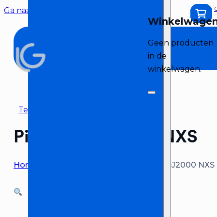
Ga naar hoofdinhoud
Ga naar voettekst
Geen producten
in de
winkelwagen.
Terug naar overzicht
Pioneer CDJ2000 NXS
Home
>
DJ apparatuur huren
>
Pioneer CDJ2000 NXS