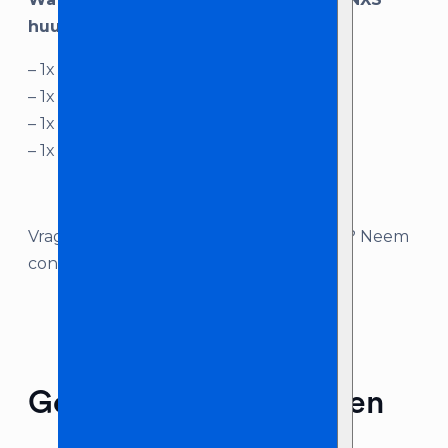
huurt bij Licht en Geluid Zeeland:
– 1x Pioneer CDJ2000 NXS
– 1x stroomkabel
– 1x netwerk kabel
– 1x RCA + digital kabel
Vragen over dit product, of advies nodig? Neem
contact met ons op!
Gerelateerde producten