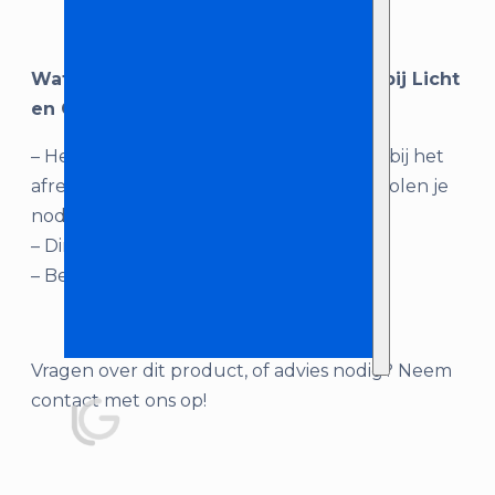
Wat je krijgt als je ‘Lichtletter’ huurt bij Licht
en Geluid Zeeland:
– Het aantal geselecteerde letters. Geef bij het
afrekenen aan welke letters/cijfers/symbolen je
nodig hebt.
– Dimmer
– Bekabeling
Vragen over dit product, of advies nodig? Neem
contact met ons op!