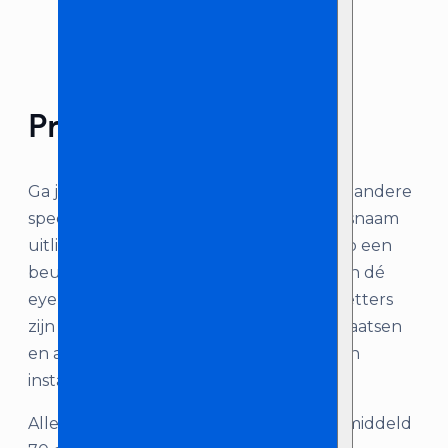
Product omschrijving
Ga je binnenkort trouwen, of heb je een andere
speciale gelegenheid? Of wil jij je bedrijfsnaam
uitlichten of je stand zichtbaar maken op een
beurs? Hoe dan ook; onze lichtletters zijn dé
eye-catchers die je nodig hebt! De lichtletters
zijn per stuk te huren, gemakkelijk te plaatsen
en aan te sluiten. Uiteraard is plaatsing en
installatie door ons ook mogelijk.
Alle lichtletters zijn 1 meter hoog, en gemiddeld