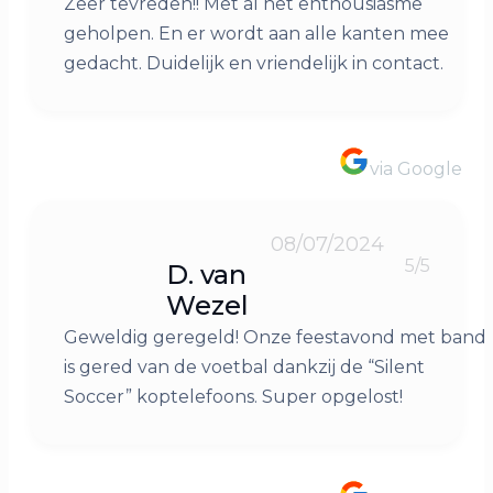
Zeer tevreden!! Met al het enthousiasme
geholpen. En er wordt aan alle kanten mee
gedacht. Duidelijk en vriendelijk in contact.
via Google
08/07/2024
5/5
D. van
Wezel
Geweldig geregeld! Onze feestavond met band
is gered van de voetbal dankzij de “Silent
Soccer” koptelefoons. Super opgelost!