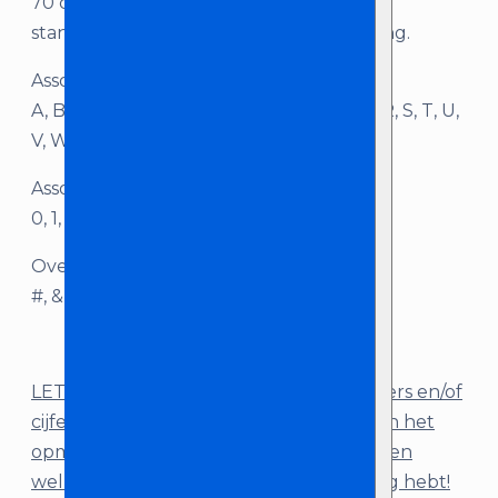
70 cm breed. Wij leveren de lichtletters
standaard inclusief dimmer en bekabeling.
Assortiment letters:
A, B, C, D, E, F, G, H, I, J, K, L, M, N, O, P, Q, R, S, T, U,
V, W, X, Y, Z
Assortiment cijfers:
0, 1, 2, 3, 4, 5, 6, 7, 8, 9
Overig:
#, &, ♡
LET OP: voeg het aantal benodigde letters en/of
cijfers toe aan je winkelwagen. Laat ons in het
opmerkingenveld bij het afrekenen weten
welke letters, cijfers en/of tekens je nodig hebt!