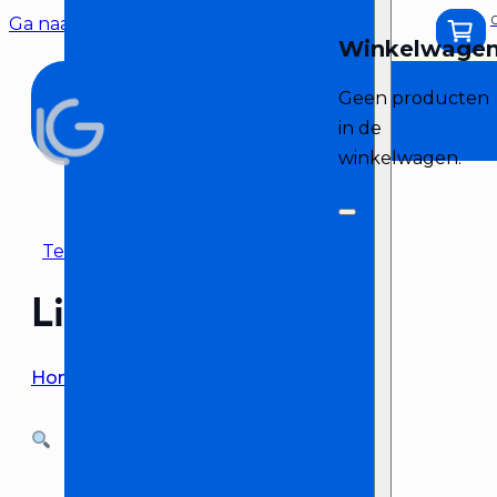
Ga naar hoofdinhoud
Ga naar voettekst
Geen producten
in de
winkelwagen.
Terug naar overzicht
Lichtletter
Home
>
Lichtletter huren
>
Lichtletter