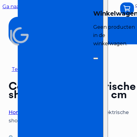
Ga naar hoofdinhoud
Ga naar voettekst
Geen producten
in de
winkelwagen.
Terug naar overzicht
Confetti voor elektrische
shooter – Blauw, 80 cm
Home
>
Confetti kopen
>
Confetti voor elektrische
shooter – Blauw, 80 cm