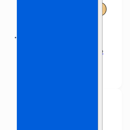
Confetti voor elektrische
shooter – Goud, 80 cm
€
8,95