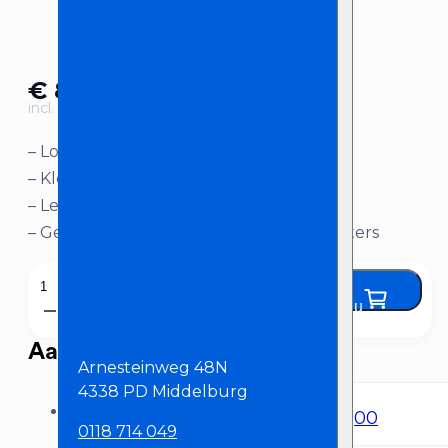
€
8,95
incl. BTW
– Losse confettibuis
– Kleur: blauw
– Lengte: 80 cm
– Geschikt voor elektrische confettishooters
Confetti
Huur nu
voor
elektrische
Aanbevolen producten
shooter
Arnesteinweg 48N
4338 PD Middelburg
-
Elektrische confetti shooter
€
85,00
Blauw,
0118 714 049
80