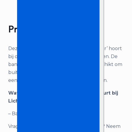
Product omschrijving
Deze banner met daarop de tekst ‘75 jaar’ hoort
bij onze Abrahampoppen en Sarahpoppen. De
banners zijn van stevig materiaal en geschikt om
buiten te gebruiken. Daarnaast zijn ze
eenvoudig te vervoeren en te bevestigen.
Wat je krijgt als je ‘Banner 75 jaar’ huurt bij
Licht en Geluid Zeeland:
– Banner ‘75 jaar’
Vragen over dit product, of advies nodig? Neem