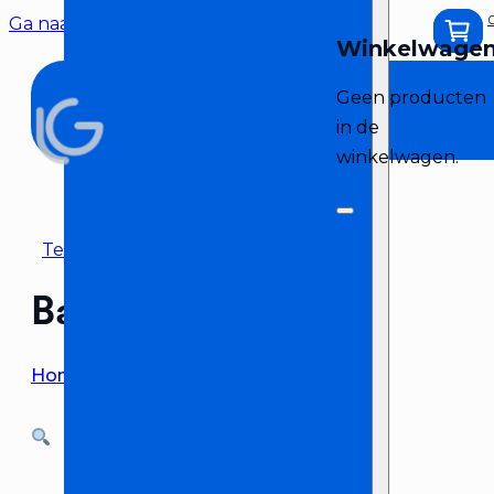
Ga naar hoofdinhoud
Ga naar voettekst
Geen producten
in de
winkelwagen.
Terug naar overzicht
Banner ‘75 jaar’
Home
>
Inflatable huren
>
Banner ‘75 jaar’