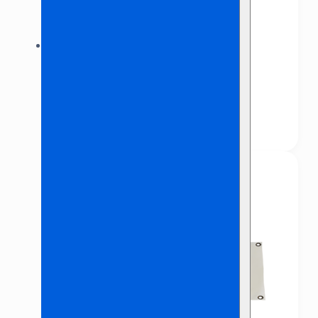
Banner ‘Geslaagd’
€
2,50