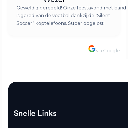
Geweldig geregeld! Onze feestavond met band
is gered van de voetbal dankzij de “Silent
Soccer” koptelefoons. Super opgelost!
via Google
Snelle Links