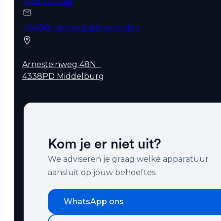
0118 714 049
info@lichtengeluidzeeland.nl
Arnesteinweg 48N
4338PD Middelburg
Kom je er niet uit?
We adviseren je graag welke apparatuur
aansluit op jouw behoeftes.
WhatsApp ons