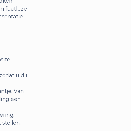
aken.
n foutloze
esentatie
site
zodat u dit
ntje. Van
ling een
ering.
stellen.