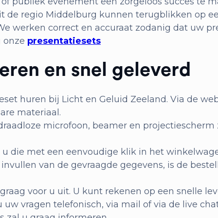
d of publiek evenement een zorgeloos succes te m
uit de regio Middelburg kunnen terugblikken op ee
 We werken correct en accuraat zodanig dat uw pr
ij onze
presentatiesets
veren en snel geleverd
eset huren bij Licht en Geluid Zeeland. Via de web
are materiaal.
 draadloze microfoon, beamer en projectiescherm 
 u die met een eenvoudige klik in het winkelwage
t invullen van de gevraagde gegevens, is de bestel
aag voor u uit. U kunt rekenen op een snelle lev
w vragen telefonisch, via mail of via de live chat 
zal u graag informeren.