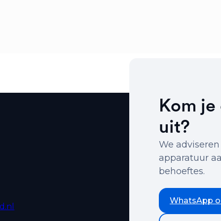
Kom je 
uit?
We adviseren 
apparatuur aa
behoeftes.
WhatsApp o
d.nl