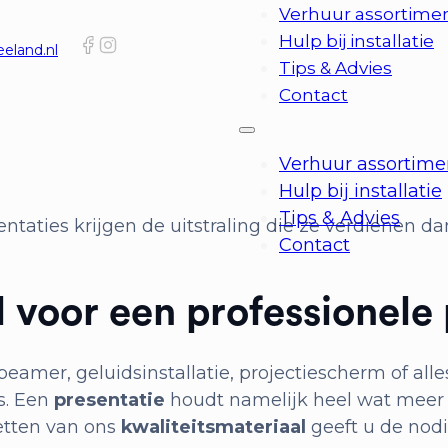
Verhuur assortime
Hulp bij installatie
eland.nl
Tips & Advies
Contact
Verhuur assortime
Hulp bij installatie
Tips & Advies
ntaties krijgen de uitstraling die ze verdienen da
Contact
 voor een professionele 
amer, geluidsinstallatie, projectiescherm of alles 
s. Een
presentatie
houdt namelijk heel wat meer 
etten van ons
kwaliteitsmateriaal
geeft u de nodi