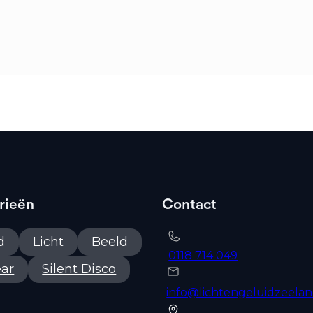
rieën
Contact
d
Licht
Beeld
0118 714 049
ar
Silent Disco
info@lichtengeluidzeelan