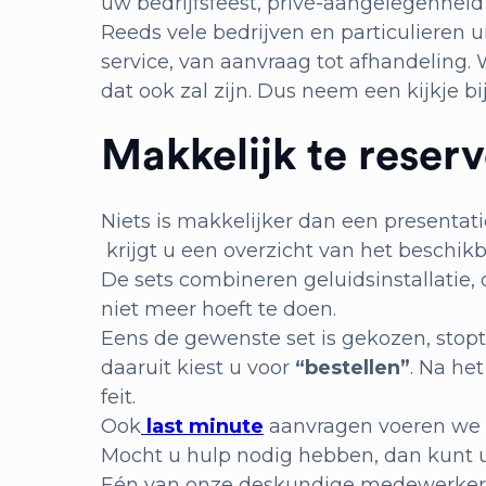
uw bedrijfsfeest, privé-aangelegenhei
Reeds vele bedrijven en particulieren 
service, van aanvraag tot afhandeling.
dat ook zal zijn. Dus neem een kijkje b
Makkelijk te reser
Niets is makkelijker dan een presentati
krijgt u een overzicht van het beschikb
De sets combineren geluidsinstallatie,
niet meer hoeft te doen.
Eens de gewenste set is gekozen, stopt
daaruit kiest u voor
“bestellen”
. Na he
feit.
Ook
last minute
aanvragen voeren we gr
Mocht u hulp nodig hebben, dan kunt u u
Eén van onze deskundige medewerkers 